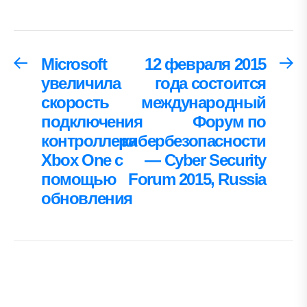
Навигация
Microsoft
12 февраля 2015
Предыдущая
С
запись:
за
увеличила
года состоится
по
скорость
международный
записям
подключения
Форум по
контроллера
кибербезопасности
Xbox One с
— Cyber Security
помощью
Forum 2015, Russia
обновления