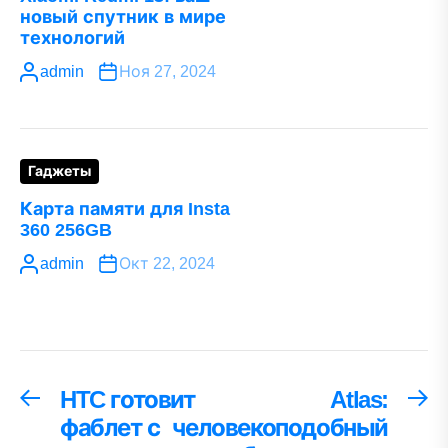
новый спутник в мире
технологий
admin
Ноя 27, 2024
Гаджеты
Карта памяти для Insta
360 256GB
admin
Окт 22, 2024
Навигация
HTC готовит
Atlas:
Предыдущая
С
запись:
за
фаблет с
человекоподобный
по