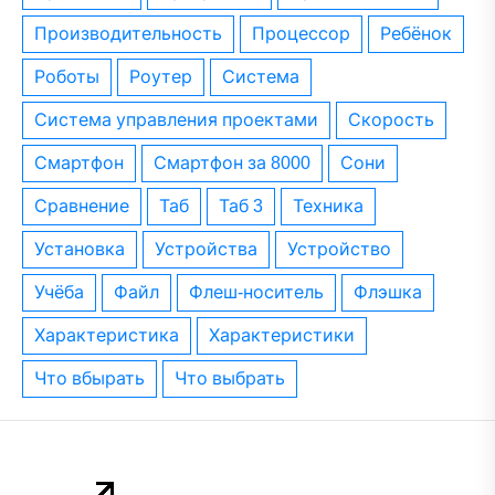
производительность
процессор
ребёнок
роботы
роутер
система
система управления проектами
скорость
смартфон
смартфон за 8000
сони
сравнение
таб
таб 3
техника
установка
устройства
устройство
учёба
файл
флеш-носитель
флэшка
характеристика
характеристики
что вбырать
что выбрать