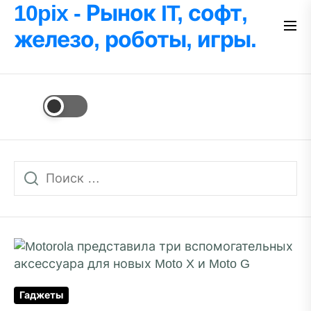
Перейти
10pix - Рынок IT, софт,
к
железо, роботы, игры.
содержимому
Гаджеты