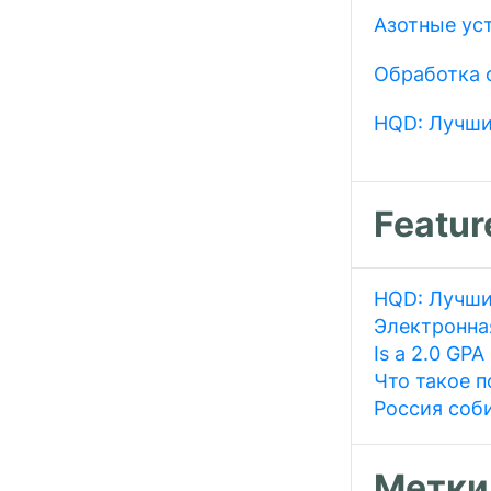
Азотные ус
Обработка 
HQD: Лучши
Featur
HQD: Лучши
Электронная
Is a 2.0 GPA
Что такое п
Россия соб
Метки