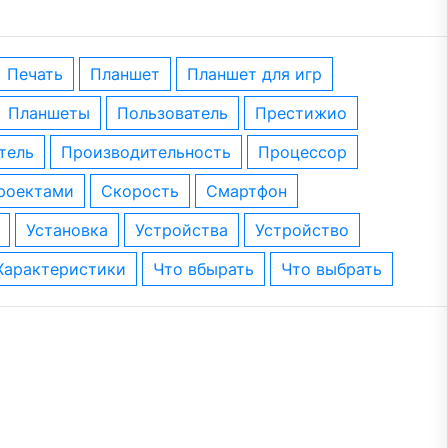
печать
планшет
планшет для игр
планшеты
пользователь
престижио
тель
производительность
процессор
проектами
скорость
смартфон
установка
устройства
устройство
характеристики
что вбырать
что выбрать