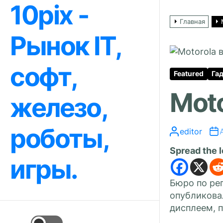
10pix -
Перейти
к
Главная
содержимому
Рынок IT,
софт,
Featured
Га
Mot
железо,
роботы,
editor
Spread the 
игры.
Бюро по рег
опубликова
дисплеем, 