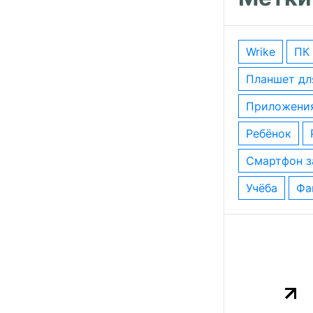
wrike
ПК
планшет д
приложени
ребёнок
смартфон 
учёба
ф