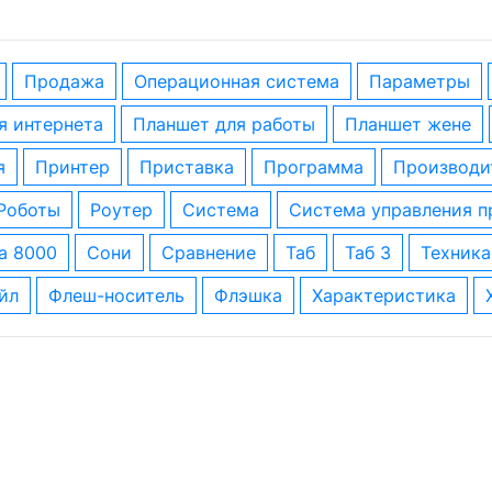
Продажа
операционная система
параметры
ля интернета
планшет для работы
планшет жене
я
принтер
приставка
программа
производи
роботы
роутер
система
система управления 
за 8000
сони
сравнение
таб
таб 3
техника
айл
флеш-носитель
флэшка
характеристика