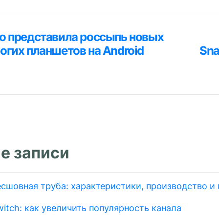
ция
o представила россыпь новых
я
огих планшетов на Android
Sna
м
е записи
есшовная труба: характеристики, производство и
itch: как увеличить популярность канала