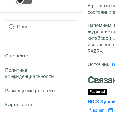
В разложен
состоянии е
Напомним, в
журналиста
китайской 
использоват
RAZR».
О проекте
Источник:
f
Политика
конфиденциальности
Связа
Размещение рекламы
Featured
HQD: Лучши
Карта сайта
admin