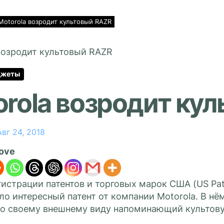
Motorola возродит культовый RAZR
джеты
orola возродит ку
Авг 24, 2018
love
истрации патентов и торговых марок США (US Pat
ло интересный патент от компании Motorola. В нё
по своему внешнему виду напоминающий культову