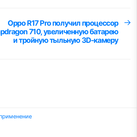
Oppo R17 Pro получил процессор
С
за
pdragon 710, увеличенную батарею
и тройную тыльную 3D-камеру
 применение