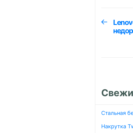
Навига
Lenov
Предыдуща
запись:
недор
по
запися
Свежи
Стальная б
Накрутка Tw