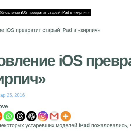
Обновление iOS превратит старый iPad в «кирпич»
вление iOS превра
ирпич»
ар 25, 2016
love
некоторых устаревших моделей
iPad
пожаловались, ч