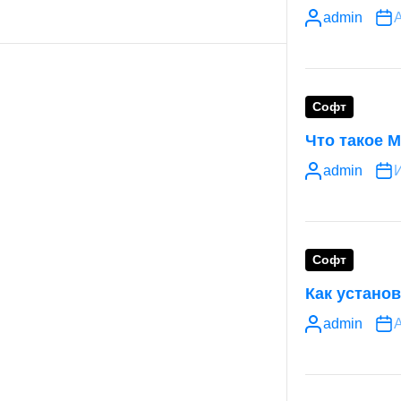
admin
А
Софт
Что такое 
admin
Софт
Как устано
admin
А