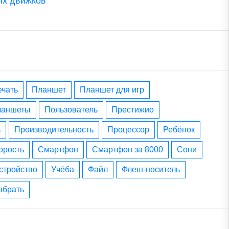
ых движков
печать
планшет
планшет для игр
планшеты
пользователь
престижио
ь
производительность
процессор
ребёнок
корость
смартфон
смартфон за 8000
сони
устройство
учёба
файл
флеш-носитель
выбрать