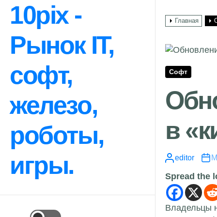
Перейти
10pix -
к
Главная
содержимому
Рынок IT,
софт,
Софт
Обно
железо,
в «к
роботы,
игры.
editor
М
Spread the 
Владельцы 