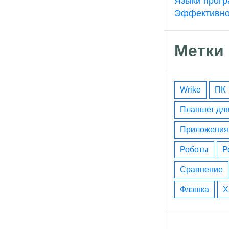
Языки прогр
Эффективно
Метки
wrike
ПК
планшет дл
приложения
роботы
сравнение
флэшка