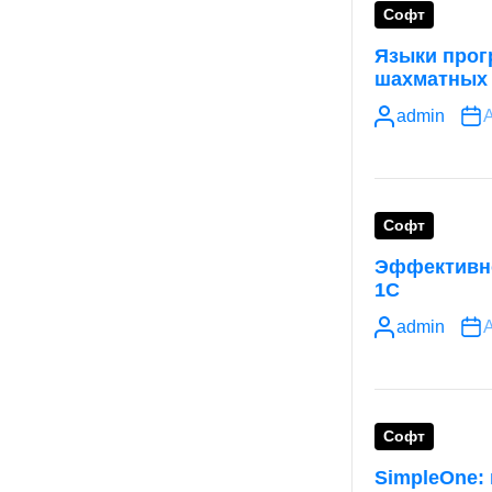
Софт
Языки прог
шахматных
admin
А
Софт
Эффективно
1С
admin
А
Софт
SimpleOne: