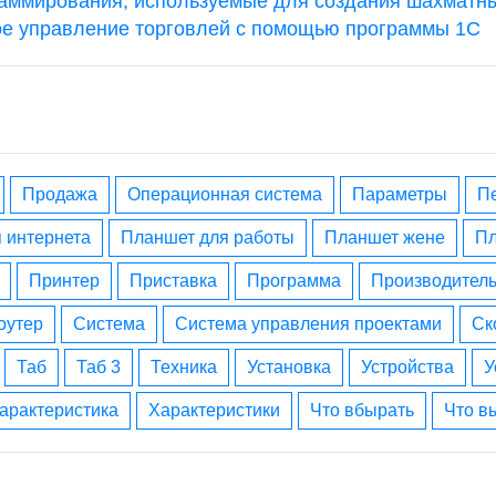
аммирования, используемые для создания шахматн
е управление торговлей с помощью программы 1С
Продажа
операционная система
параметры
я интернета
планшет для работы
планшет жене
принтер
приставка
программа
производител
роутер
система
система управления проектами
с
таб
таб 3
техника
установка
устройства
характеристика
характеристики
что вбырать
что 