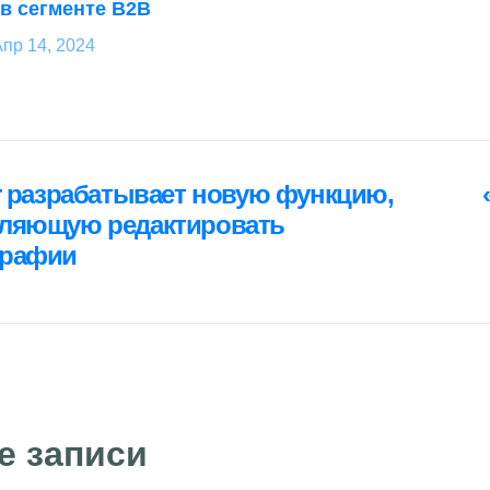
 в сегменте B2B
пр 14, 2024
ция
er разрабатывает новую функцию,
я
ляющую редактировать
графии
м
е записи