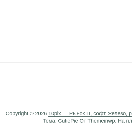
Copyright © 2026
10pix — Рынок IT, софт, железо, 
Тема: CutiePie От
Themeinwp.
На п