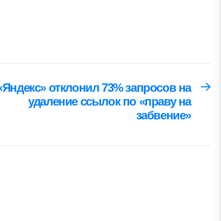
«Яндекс» отклонил 73% запросов на
Сл
за
удаление ссылок по «праву на
забвение»