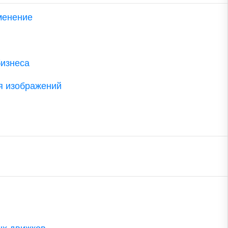
менение
бизнеса
я изображений