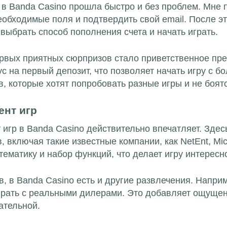
 в Banda Casino прошла быстро и без проблем. Мне п
еобходимые поля и подтвердить свой email. После это
выбрать способ пополнения счета и начать играть.
рвых приятных сюрпризов стало приветственное пр
ус на первый депозит, что позволяет начать игру с 
в, которые хотят попробовать разные игры и не боятс
ент игр
 игр в Banda Casino действительно впечатляет. Зде
, включая такие известные компании, как NetEnt, Mi
тематику и набор функций, что делает игру интересн
, в Banda Casino есть и другие развлечения. Наприме
грать с реальными дилерами. Это добавляет ощущени
ательной.