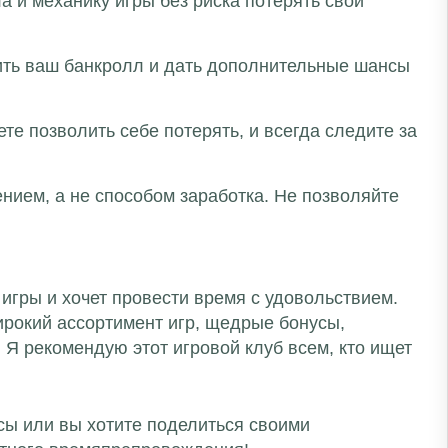
а и механику игры без риска потерять свои
чить ваш банкролл и дать дополнительные шансы
те позволить себе потерять, и всегда следите за
нием, а не способом заработка. Не позволяйте
 игры и хочет провести время с удовольствием.
ирокий ассортимент игр, щедрые бонусы,
Я рекомендую этот игровой клуб всем, кто ищет
осы или вы хотите поделиться своими