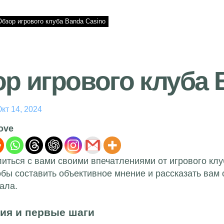
Обзор игрового клуба Banda Casino
р игрового клуба 
кт 14, 2024
love
литься с вами своими впечатлениями от игрового кл
обы составить объективное мнение и рассказать вам 
ала.
ия и первые шаги