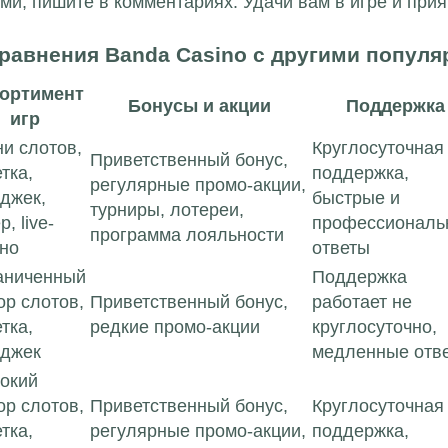
ми, пишите в комментариях. Удачи вам в игре и при
равнения Banda Casino с другими попул
ортимент
Бонусы и акции
Поддержка
игр
и слотов,
Круглосуточная
Приветственный бонус,
тка,
поддержка,
регулярные промо-акции,
джек,
быстрые и
турниры, лотереи,
р, live-
профессиональ
программа лояльности
ино
ответы
аниченный
Поддержка
ор слотов,
Приветственный бонус,
работает не
тка,
редкие промо-акции
круглосуточно,
кджек
медленные отв
окий
ор слотов,
Приветственный бонус,
Круглосуточная
тка,
регулярные промо-акции,
поддержка,