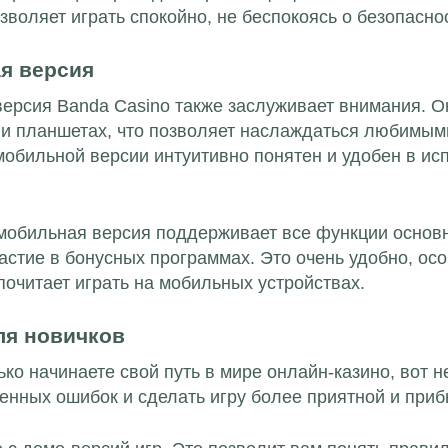
зволяет играть спокойно, не беспокоясь о безопасно
я версия
ерсия Banda Casino также заслуживает внимания. О
и планшетах, что позволяет наслаждаться любимыми
обильной версии интуитивно понятен и удобен в исп
.
 мобильная версия поддерживает все функции основн
астие в бонусных программах. Это очень удобно, осо
почитает играть на мобильных устройствах.
ля новичков
ько начинаете свой путь в мире онлайн-казино, вот н
енных ошибок и сделать игру более приятной и при