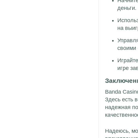
Начните
деньги.
Использ
на выи
Управля
своими
Играйте
игре за
Заключен
Banda Casin
Здесь есть 
надежная по
качественно
Надеюсь, мо