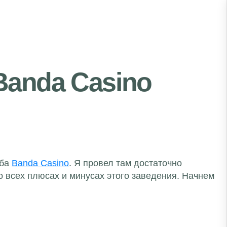
Banda Casino
уба
Banda Casino
. Я провел там достаточно
о всех плюсах и минусах этого заведения. Начнем