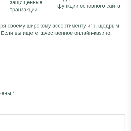
защищенные
функции основного сайта
транзакции
даря своему широкому ассортименту игр, щедрым
 Если вы ищете качественное онлайн-казино,
ечены
*