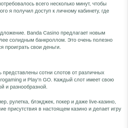
отребовалось всего несколько минут, чтобы
го я получил доступ к личному кабинету, где
едложение. Banda Casino предлагает новым
более солидным банкроллом. Это очень полезно
я проиграть свои деньги.
сь представлены сотни слотов от различных
crogaming и Play’n GO. Каждый слот имеет свою
ой и разнообразной.
р, рулетка, блэкджек, покер и даже live-казино,
е присутствия в настоящем казино и делает игру