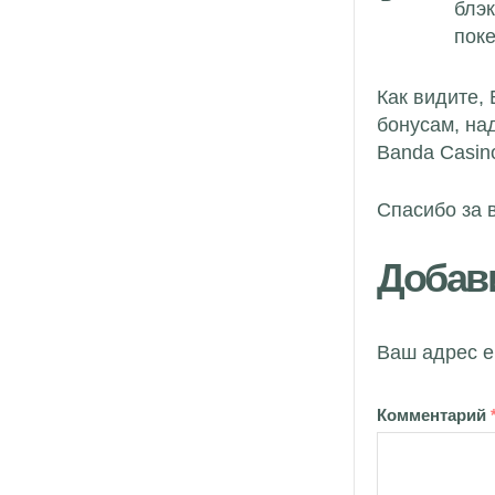
блэк
пок
Как видите,
бонусам, на
Banda Casin
Спасибо за 
Добав
Ваш адрес e
Комментарий