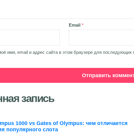
Email
*
оё имя, email и адрес сайта в этом браузере для последующих
нная запись
ympus 1000 vs Gates of Olympus: чем отличается
ия популярного слота