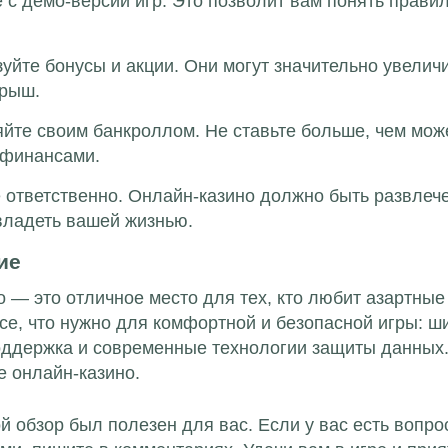
 с демо-версий игр. Это позволит вам понять правил
уйте бонусы и акции. Они могут значительно увели
грыш.
йте своим банкроллом. Не ставьте больше, чем може
 финансами.
 ответственно. Онлайн-казино должно быть развлече
владеть вашей жизнью.
ие
o — это отличное место для тех, кто любит азартные
все, что нужно для комфортной и безопасной игры: ш
ддержка и современные технологии защиты данных. 
е онлайн-казино.
й обзор был полезен для вас. Если у вас есть вопр