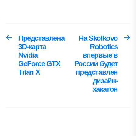
Навигация
Представлена
На Skolkovo
Предыдущая
С
запись:
за
3D-карта
Robotics
по
Nvidia
впервые в
записям
GeForce GTX
России будет
Titan X
представлен
дизайн-
хакатон