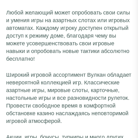
Любой желающий может опробовать свои силы
и умения игры на азартных слотах или игровых
автоматах. Каждому игроку доступен открытый
доступ к режиму доме, благодаря чему вы
можете усовершенствовать свои игровые
навыки и опробовать новые тактики абсолютно
бесплатно!
Широкий игровой ассортимент Вулкан обладает
невероятной коллекцией игр. Классические
азартные игры, мировые слоты, карточные,
настольные игры и все разновидности рулеток.
Провести свободное время в комфортной
обстановке казино наслаждаясь неповторимой
игровой атмосферой.
Акции, игры, бонусы, турниры и много других