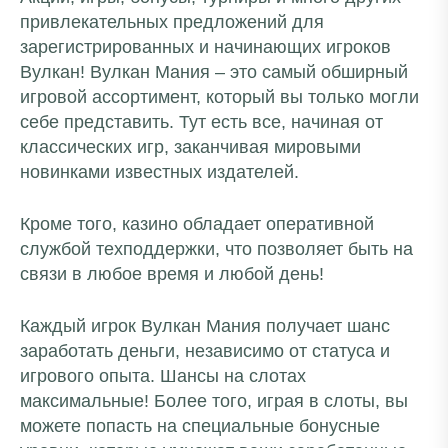
привлекательных предложений для
зарегистрированных и начинающих игроков
Вулкан! Вулкан Мания – это самый обширный
игровой ассортимент, который вы только могли
себе представить. Тут есть все, начиная от
классических игр, заканчивая мировыми
новинками известных издателей.
Кроме того, казино обладает оперативной
службой техподдержки, что позволяет быть на
связи в любое время и любой день!
Каждый игрок Вулкан Мания получает шанс
заработать деньги, независимо от статуса и
игрового опыта. Шансы на слотах
максимальные! Более того, играя в слоты, вы
можете попасть на специальные бонусные