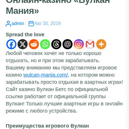
Мания»
admin
Авг 30, 2019
Spread the love
Любой человек хочет не только хорошо
отдыхать, но и при этом зарабатывать.
Вашему вниманию мы представляем игровое
казино
wulcan-mania.com/
, на котором можно
зарабатывать просто отдыхая в азартных играх!
Сайт казино Вулкан Бетс по официальной
ссылке работает от официальной группы
Вулкан! Только лучшие азартные игры в онлайн
режиме с любого устройства.
Преимущества игрового Вулкан