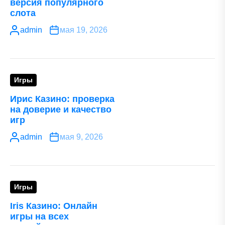
версия популярного
слота
admin
мая 19, 2026
Игры
Ирис Казино: проверка
на доверие и качество
игр
admin
мая 9, 2026
Игры
Iris Казино: Онлайн
игры на всех