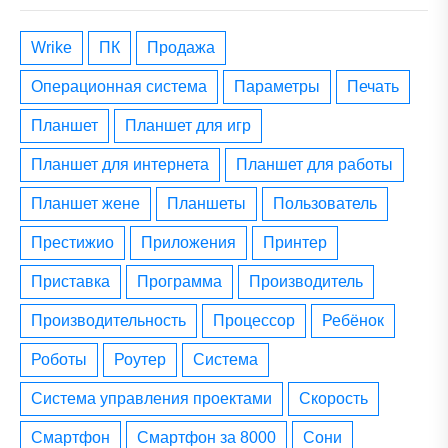
wrike
ПК
Продажа
операционная система
параметры
печать
планшет
планшет для игр
планшет для интернета
планшет для работы
планшет жене
планшеты
пользователь
престижио
приложения
принтер
приставка
программа
производитель
производительность
процессор
ребёнок
роботы
роутер
система
система управления проектами
скорость
смартфон
смартфон за 8000
сони