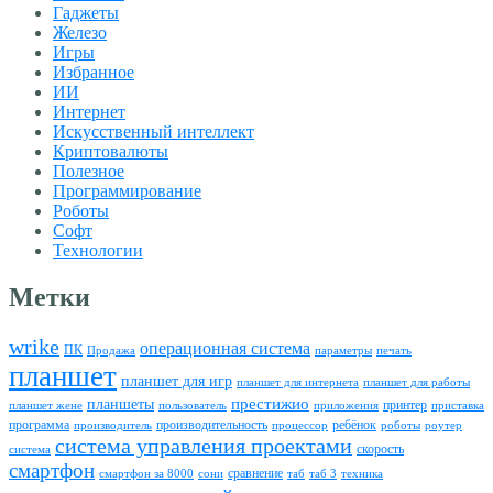
Гаджеты
Железо
Игры
Избранное
ИИ
Интернет
Искусственный интеллект
Криптовалюты
Полезное
Программирование
Роботы
Софт
Технологии
Метки
wrike
операционная система
ПК
Продажа
параметры
печать
планшет
планшет для игр
планшет для интернета
планшет для работы
престижио
планшеты
принтер
планшет жене
пользователь
приложения
приставка
программа
производительность
ребёнок
производитель
процессор
роботы
роутер
система управления проектами
скорость
система
смартфон
сравнение
смартфон за 8000
сони
таб
таб 3
техника