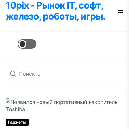
10pix - Рынок IT, софт,
Перейти
к
железо, роботы, игры.
содержимому
Гаджеты