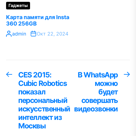
Гаджеты
Карта памяти для Insta
360 256GB
admin
Окт 22, 2024
Навигация
CES 2015:
В WhatsApp
Предыдущая
С
запись:
за
Cubic Robotics
можно
по
показал
будет
записям
персональный
совершать
искусственный
видеозвонки
интеллект из
Москвы