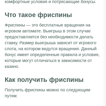
комфортные условия и потрясающие бонусы.
Что такое фриспины
Фриспины — это бесплатные вращения на
игровом автомате. Выигрыш в этом случае
предоставляется без необходимости делать
ставку. Размер выигрыша зависит от игрового
слота, на котором ведутся вращения. Данный
бонус имеет определенные правила и условия,
которые могут отличаться в зависимости от
казино.
Как получить фриспины
Получить фриспины можно по следующим
путям: