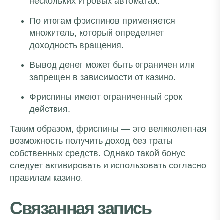
нескольких игровых автоматах.
По итогам фриспинов применяется
множитель, который определяет
доходность вращения.
Вывод денег может быть ограничен или
запрещен в зависимости от казино.
Фриспины имеют ограниченный срок
действия.
Таким образом, фриспины — это великолепная
возможность получить доход без траты
собственных средств. Однако такой бонус
следует активировать и использовать согласно
правилам казино.
Связанная запись