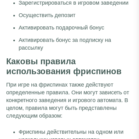
Зарегистрироваться в игровом заведении
Осуществить депозит
Активировать подарочный бонус
Активировать бонус за подписку на
рассылку
Каковы правила
использования фриспинов
При игре на фриспинах также действуют
определенные правила. Они могут зависеть от
конкретного заведения и игрового автомата. В
целом, правила могут быть представлены
следующим образом:
Фриспины действительны на одном или