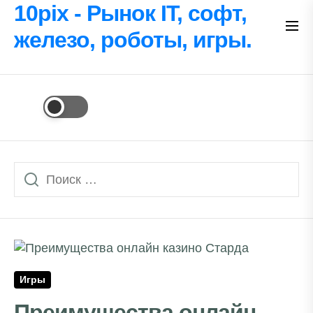
Перейти
10pix - Рынок IT, софт,
к
железо, роботы, игры.
содержимому
Игры
Преимущества онлайн