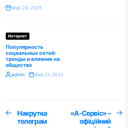
Мар 20, 2025
Интернет
Популярность
социальных сетей:
тренды и влияние на
общество
admin
Фев 21, 2025
Навигация
Накрутка
«А-Сервіс» –
Предыдущая
С
запись:
за
телеграм
офіційний
по