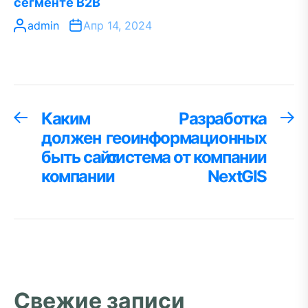
сегменте B2B
admin
Апр 14, 2024
Навигация
Каким
Разработка
Предыдущая
С
запись:
за
должен
геоинформационных
по
быть сайт
система от компании
записям
компании
NextGIS
Свежие записи