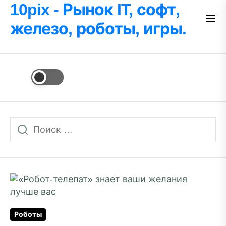
Перейти
10pix - Рынок IT, софт,
к
железо, роботы, игры.
содержимому
Роботы