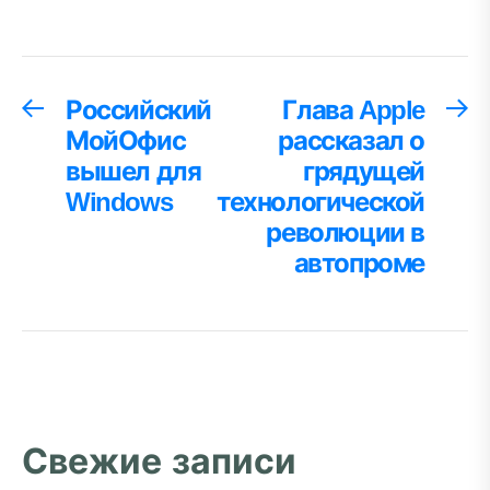
Навигация
Российский
Глава Apple
Предыдущая
С
запись:
за
МойОфис
рассказал о
по
вышел для
грядущей
записям
Windows
технологической
революции в
автопроме
Свежие записи