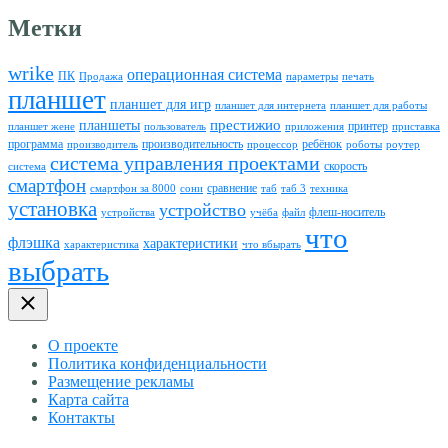
Метки
wrike
операционная система
ПК
Продажа
параметры
печать
планшет
планшет для игр
планшет для интернета
планшет для работы
престижио
планшеты
принтер
планшет жене
пользователь
приложения
приставка
программа
производительность
ребёнок
производитель
процессор
роботы
роутер
система управления проектами
скорость
система
смартфон
сравнение
смартфон за 8000
сони
таб
таб 3
техника
установка
устройство
флеш-носитель
устройства
учёба
файл
что
флэшка
характеристики
характеристика
что вбырать
выбрать
О проекте
Политика конфиденциальности
Размещение рекламы
Карта сайта
Контакты