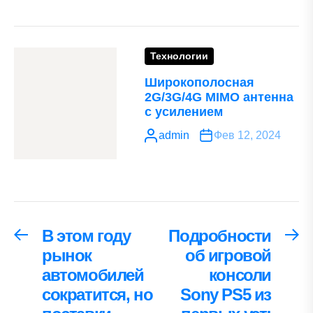
Технологии
Широкополосная
2G/3G/4G MIMO антенна
с усилением
admin
Фев 12, 2024
Навигация
В этом году
Подробности
Предыдущая
С
запись:
за
рынок
об игровой
по
автомобилей
консоли
записям
сократится, но
Sony PS5 из