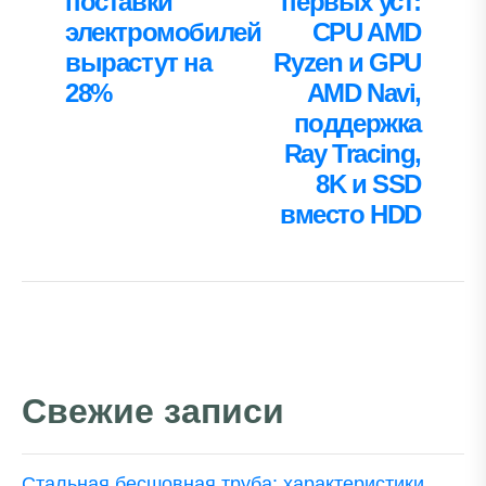
поставки
первых уст:
электромобилей
CPU AMD
вырастут на
Ryzen и GPU
28%
AMD Navi,
поддержка
Ray Tracing,
8K и SSD
вместо HDD
Свежие записи
Стальная бесшовная труба: характеристики,