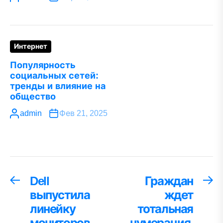
Интернет
Популярность
социальных сетей:
тренды и влияние на
общество
admin
Фев 21, 2025
Навигация
Dell
Граждан
Предыдущая
С
запись:
за
выпустила
ждет
по
линейку
тотальная
записям
мониторов
нумерация.