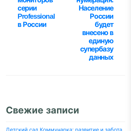
серии
Население
Professional
России
в России
будет
внесено в
единую
супербазу
данных
Свежие записи
Детский сад Коммунарка: развитие и забота