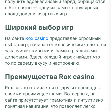
получить адреналиновый заряд, обращаются
в Rox casino — одну из самых популярных
площадок для азартных игр.
Широкий выбор игр
На сайте
Rox casino
представлен огромный
выбор игр, начиная от классических слотов и
заканчивая живыми играми с реальными
дилерами. Здесь каждый игрок найдет что-
то по своему вкусу и настроению.
Преимущества Rox casino
Rox casino отличается от других площадок
своими преимуществами. Во-первых, на
сайте присутствует грамотная и интуитивно
понятная навигация, что позволяет легко