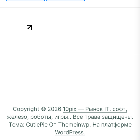
Copyright © 2026
10pix — Рынок IT, софт,
железо, роботы, игры..
Все права защищены.
Тема: CutiePie От
Themeinwp.
На платформе
WordPress.