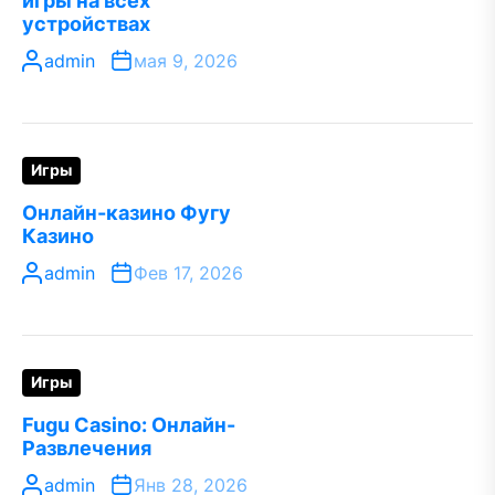
игры на всех
устройствах
admin
мая 9, 2026
Игры
Онлайн-казино Фугу
Казино
admin
Фев 17, 2026
Игры
Fugu Сasino: Онлайн-
Развлечения
admin
Янв 28, 2026