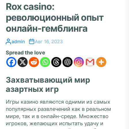
Rox casino:
революционный опыт
онлайн-гемблинга
admin
Авг 16, 2023
Spread the love
Захватывающий мир
азартных игр
Игры казино являются одними из самых
популярных развлечений как в реальном
мире, так и в онлайн-среде. Множество
игроков, желающих испытать удачу и