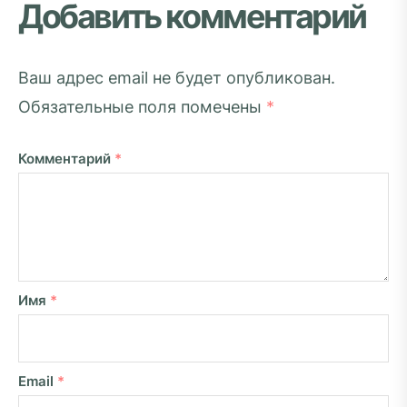
Добавить комментарий
Ваш адрес email не будет опубликован.
Обязательные поля помечены
*
Комментарий
*
Имя
*
Email
*