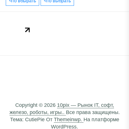
что вбырать
что выбрать
Copyright © 2026
10pix — Рынок IT, софт,
железо, роботы, игры..
Все права защищены.
Тема: CutiePie От
Themeinwp.
На платформе
WordPress.