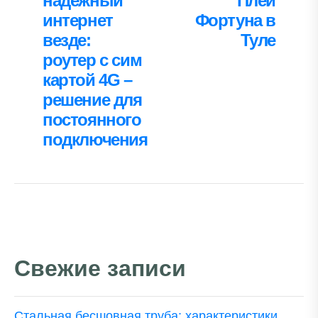
надежный
Плей
по
интернет
Фортуна в
записям
везде:
Туле
роутер с сим
картой 4G –
решение для
постоянного
подключения
Свежие записи
Стальная бесшовная труба: характеристики,