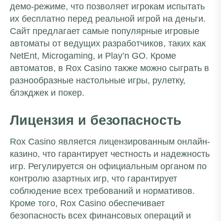
демо-режиме, что позволяет игрокам испытать
их бесплатно перед реальной игрой на деньги.
Сайт предлагает самые популярные игровые
автоматы от ведущих разработчиков, таких как
NetEnt, Microgaming, и Play’n GO. Кроме
автоматов, в Rox Casino также можно сыграть в
разнообразные настольные игры, рулетку,
блэкджек и покер.
Лицензия и безопасность
Rox Casino является лицензированным онлайн-
казино, что гарантирует честность и надежность
игр. Регулируется он официальным органом по
контролю азартных игр, что гарантирует
соблюдение всех требований и нормативов.
Кроме того, Rox Casino обеспечивает
безопасность всех финансовых операций и