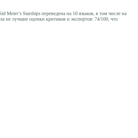
d Meier’s Starships переведена на 10 языков, в том числе на
ла не лучшие оценки критиков и экспертов: 74/100, что