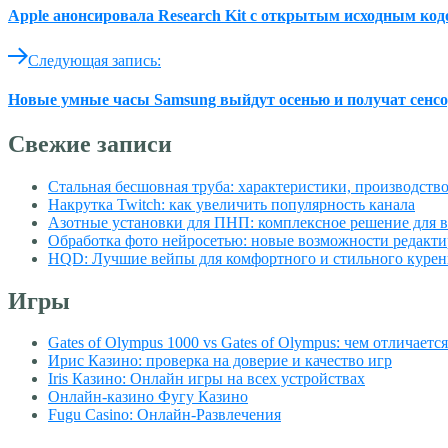
Apple анонсировала Research Kit с открытым исходным код
Следующая запись:
Новые умные часы Samsung выйдут осенью и получат сенсо
Свежие записи
Стальная бесшовная труба: характеристики, производств
Накрутка Twitch: как увеличить популярность канала
Азотные установки для ПНП: комплексное решение для в
Обработка фото нейросетью: новые возможности редакт
HQD: Лучшие вейпы для комфортного и стильного курен
Игры
Gates of Olympus 1000 vs Gates of Olympus: чем отличаетс
Ирис Казино: проверка на доверие и качество игр
Iris Казино: Онлайн игры на всех устройствах
Онлайн-казино Фугу Казино
Fugu Сasino: Онлайн-Развлечения