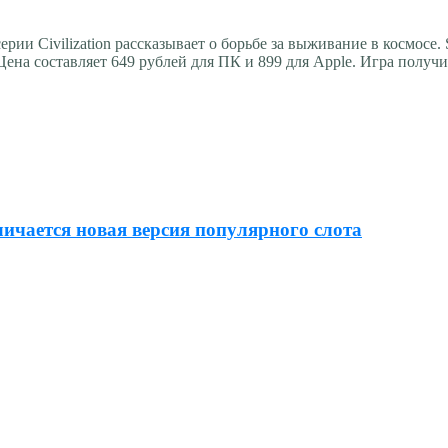
рии Civilization рассказывает о борьбе за выживание в космосе. Si
 Цена составляет 649 рублей для ПК и 899 для Apple. Игра получи
тличается новая версия популярного слота