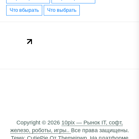
что вбырать
что выбрать
Copyright © 2026
10pix — Рынок IT, софт,
железо, роботы, игры..
Все права защищены.
Тема: CutiePie От
Themeinwp.
На платформе