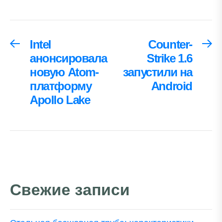
Навигация
Intel
Counter-
Предыдущая
С
запись:
за
анонсировала
Strike 1.6
по
новую Atom-
запустили на
записям
платформу
Android
Apollo Lake
Свежие записи