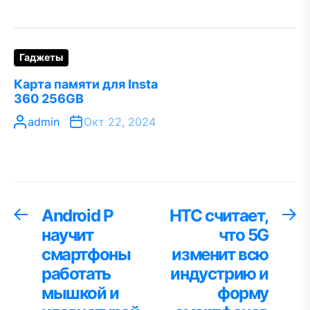
Гаджеты
Карта памяти для Insta
360 256GB
admin
Окт 22, 2024
Навигация
Android P
HTC считает,
Предыдущая
С
запись:
за
научит
что 5G
по
смартфоны
изменит всю
записям
работать
индустрию и
мышкой и
форму