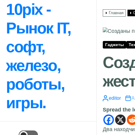
Перейти
10pix -
к
Главная
содержимому
Рынок IT,
софт,
Гаджеты
Те
Соз
железо,
жест
роботы,
игры.
editor
А
Spread the 
Два находчи