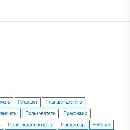
печать
планшет
планшет для игр
планшеты
пользователь
престижио
ь
производительность
процессор
ребёнок