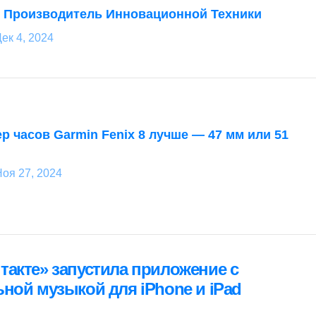
: Производитель Инновационной Техники
ек 4, 2024
р часов Garmin Fenix 8 лучше — 47 мм или 51
оя 27, 2024
ция
такте» запустила приложение с
я
ьной музыкой для iPhone и iPad
м