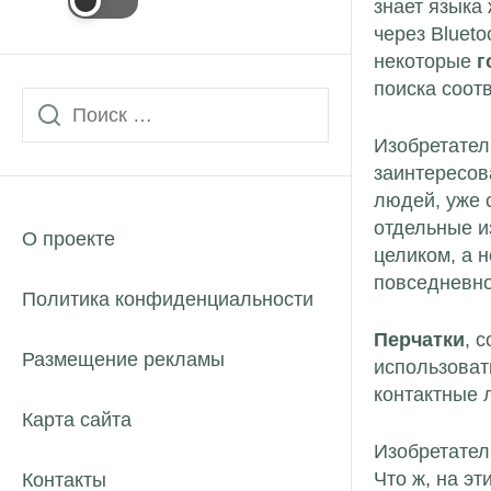
знает языка
через Bluet
некоторые
г
поиска соот
Изобретател
заинтересов
людей, уже 
отдельные и
О проекте
целиком, а 
повседневно
Политика конфиденциальности
Перчатки
, 
Размещение рекламы
использоват
контактные 
Карта сайта
Изобретател
Что ж, на эт
Контакты