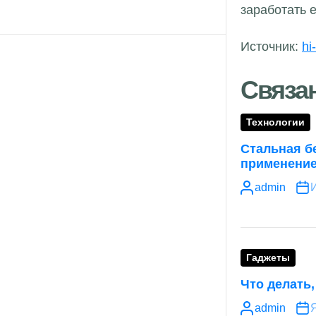
заработать 
Источник:
hi
Связа
Технологии
Стальная б
применени
admin
Гаджеты
Что делать
admin
Я