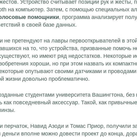
 жестов. Устройство считывает позиции рук и жесты
ooth на компьютер. Затем, с помощью специальных ал
олосовые помощники
, программа анализирует полу
ветствий в своей базе данных.
и не претендуют на лавры первооткрывателей в это
авшихся на то, что устройства, призванные помочь
существуют, но имеют ряд недостатков. Некоторые 
зобретения хороши, но при этом назвать их компактн
некоторые опутывают своими датчиками и проводами 
й жизни довольно проблематично.
созданные студентами университета Вашингтона, без
ь как повседневный аксессуар. Такой, как привычны
линзы.
и перчаток, Навид Азоди и Томас Приор, получили за
и деньги вполне можно довести проект до конца, дор