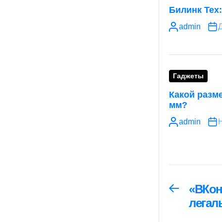
Билинк Тех
admin
Д
Гаджеты
Какой разме
мм?
admin
Н
Навига
«ВКон
Предыдуща
запись:
легал
по
запися