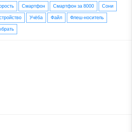
корость
смартфон
смартфон за 8000
сони
устройство
учёба
файл
флеш-носитель
выбрать