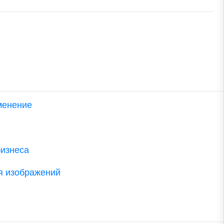
менение
бизнеса
я изображений