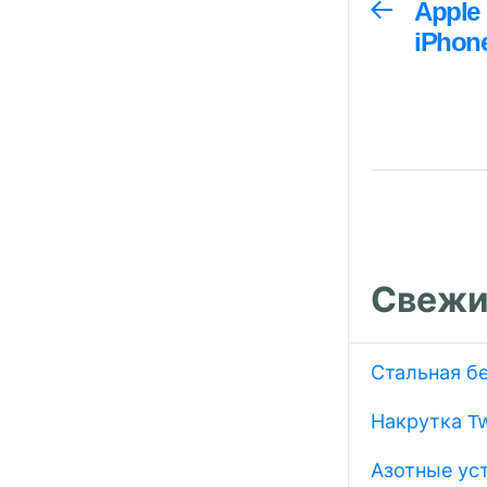
Навига
Apple
Предыдуща
запись:
iPhon
по
запися
Свежи
Стальная б
Накрутка Tw
Азотные ус