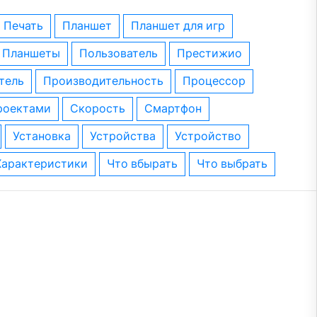
печать
планшет
планшет для игр
планшеты
пользователь
престижио
тель
производительность
процессор
проектами
скорость
смартфон
установка
устройства
устройство
характеристики
что вбырать
что выбрать