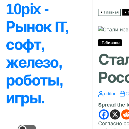
Перейти
10pix -
к
Главная
содержимому
Рынок IT,
софт,
IT-бизнес
Стал
железо,
Рос
роботы,
игры.
editor
С
Spread the 
Согласно с