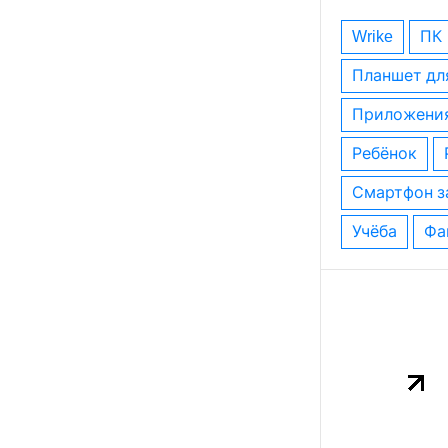
wrike
ПК
планшет дл
приложени
ребёнок
смартфон з
учёба
ф