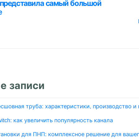
ция
 представила самый большой
я
e
м
е записи
есшовная труба: характеристики, производство и
itch: как увеличить популярность канала
тановки для ПНП: комплексное решение для вашег