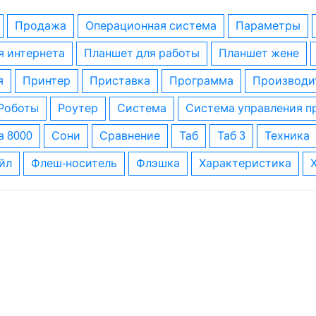
Продажа
операционная система
параметры
я интернета
планшет для работы
планшет жене
я
принтер
приставка
программа
производи
роботы
роутер
система
система управления 
а 8000
сони
сравнение
таб
таб 3
техника
айл
флеш-носитель
флэшка
характеристика