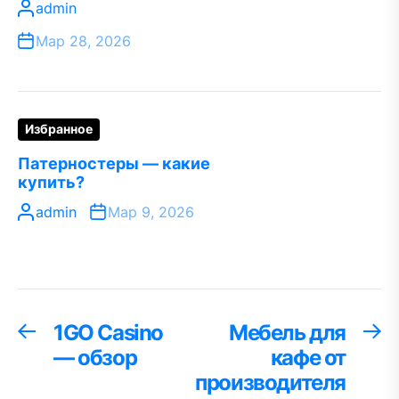
admin
Мар 28, 2026
Избранное
Патерностеры — какие
купить?
admin
Мар 9, 2026
Навигация
1GO Сasino
Мебель для
Предыдущая
С
запись:
за
— обзор
кафе от
по
производителя
записям