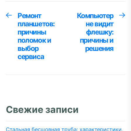
Навигация
Ремонт
Компьютер
Предыдущая
С
запись:
за
планшетов:
не видит
по
причины
флешку:
записям
поломок и
причины и
выбор
решения
сервиса
Свежие записи
Стальная бесшовная труба: характеристики,