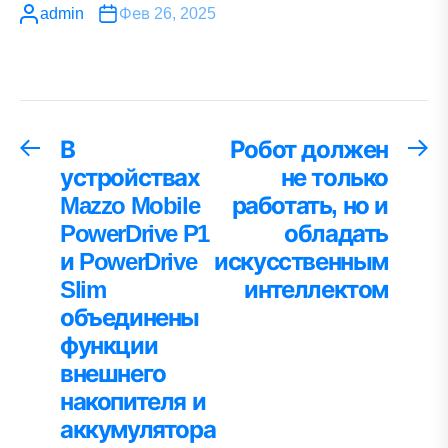
admin
Фев 26, 2025
Навигация
В
Робот должен
Предыдущая
С
запись:
за
устройствах
не только
по
Mazzo Mobile
работать, но и
записям
PowerDrive P1
обладать
и PowerDrive
искусственным
Slim
интеллектом
объединены
функции
внешнего
накопителя и
аккумулятора