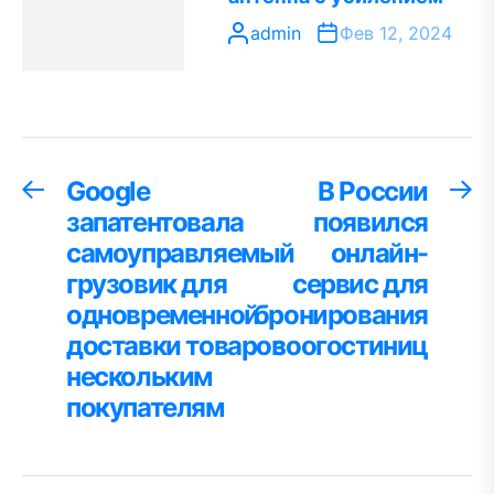
admin
Фев 12, 2024
Навигация
Google
В России
Предыдущая
С
запись:
за
запатентовала
появился
по
самоуправляемый
онлайн-
записям
грузовик для
сервис для
одновременной
бронирования
доставки товаров
зоогостиниц
нескольким
покупателям