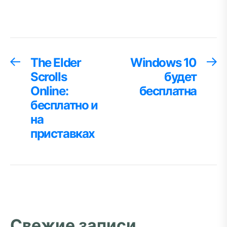
Навигация
The Elder
Windows 10
Предыдущая
С
запись:
за
Scrolls
будет
по
Online:
бесплатна
записям
бесплатно и
на
приставках
Свежие записи