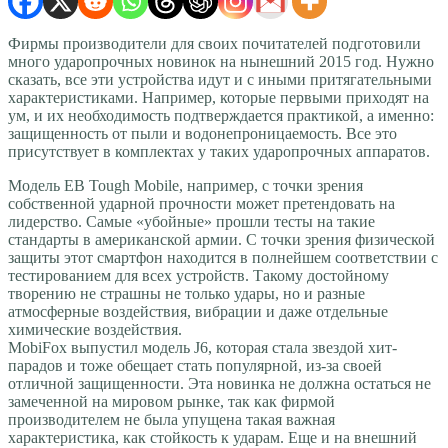
Фирмы производители для своих почитателей подготовили
много ударопрочных новинок на нынешний 2015 год. Нужно
сказать, все эти устройства идут и с иными притягательными
характеристиками. Например, которые первыми приходят на
ум, и их необходимость подтверждается практикой, а именно:
защищенность от пыли и водонепроницаемость. Все это
присутствует в комплектах у таких ударопрочных аппаратов.
Модель EB Tough Mobile, например, с точки зрения
собственной ударной прочности может претендовать на
лидерство. Самые «убойные» прошли тесты на такие
стандарты в американской армии. С точки зрения физической
защиты этот смартфон находится в полнейшем соответствии с
тестированием для всех устройств. Такому достойному
творению не страшны не только удары, но и разные
атмосферные воздействия, вибрации и даже отдельные
химические воздействия.
MobiFox выпустил модель J6, которая стала звездой хит-
парадов и тоже обещает стать популярной, из-за своей
отличной защищенности. Эта новинка не должна остаться не
замеченной на мировом рынке, так как фирмой
производителем не была упущена такая важная
характеристика, как стойкость к ударам. Еще и на внешний