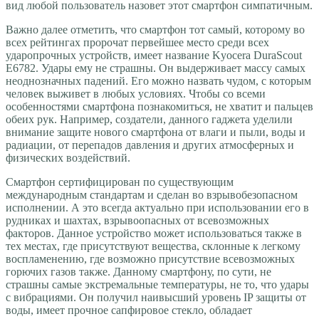
вид любой пользователь назовет этот смартфон симпатичным.
Важно далее отметить, что смартфон тот самый, которому во
всех рейтингах пророчат первейшее место среди всех
ударопрочных устройств, имеет название Kyocera DuraScout
E6782. Удары ему не страшны. Он выдерживает массу самых
неоднозначных падений. Его можно назвать чудом, с которым
человек выживет в любых условиях. Чтобы со всеми
особенностями смартфона познакомиться, не хватит и пальцев
обеих рук. Например, создатели, данного гаджета уделили
внимание защите нового смартфона от влаги и пыли, воды и
радиации, от перепадов давления и других атмосферных и
физических воздействий.
Смартфон сертифицирован по существующим
международным стандартам и сделан во взрывобезопасном
исполнении. А это всегда актуально при использовании его в
рудниках и шахтах, взрывоопасных от всевозможных
факторов. Данное устройство может использоваться также в
тех местах, где присутствуют вещества, склонные к легкому
воспламенению, где возможно присутствие всевозможных
горючих газов также. Данному смартфону, по сути, не
страшны самые экстремальные температуры, не то, что удары
с вибрациями. Он получил наивысший уровень IP защиты от
воды, имеет прочное сапфировое стекло, обладает