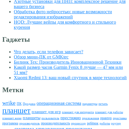
Азотные установки для ПНП: комплексное решение для
вашего бизнеса
Обработка фото нейросетью: новые возможности
редактирования изображений
HQD: Лучшие вейпы для комфортного и стильного
курения
Гаджеты
Что делать, если телефон зависает?
Обзор мини-ПК от GMKtec
Билинк Тех: Производитель Инновационной Техники
Какой размер часов Garmin Fenix 8 лучше — 47 мм или
51 мм?
Xiaomi Redmi 13: ваш новый спутник в мире технологий
Метки
wrike
операционная система
ПК
Продажа
параметры
печать
планшет
планшет для игр
планшет для интернета
планшет для работы
престижио
планшеты
принтер
планшет жене
пользователь
приложения
приставка
программа
производительность
ребёнок
производитель
процессор
роботы
роутер
система управления проектами