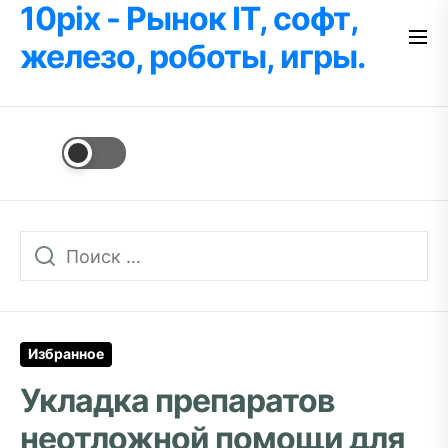
10pix - Рынок IT, софт,
Перейти
к
железо, роботы, игры.
содержимому
Избранное
Укладка препаратов
неотложной помощи для