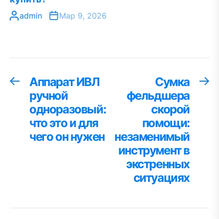
admin
Мар 9, 2026
Навигация
Аппарат ИВЛ
Сумка
Предыдущая
С
запись:
за
ручной
фельдшера
по
одноразовый:
скорой
записям
что это и для
помощи:
чего он нужен
незаменимый
инструмент в
экстренных
ситуациях