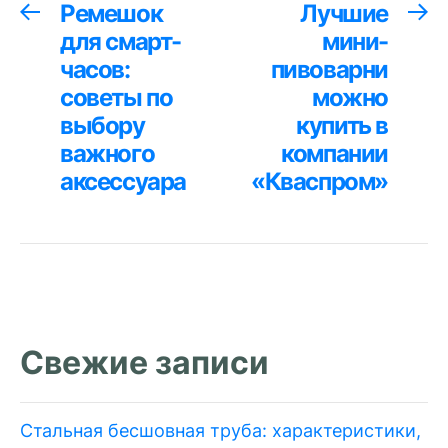
Навигация
Ремешок
Лучшие
Предыдущая
С
запись:
за
для смарт-
мини-
по
часов:
пивоварни
записям
советы по
можно
выбору
купить в
важного
компании
аксессуара
«Кваспром»
Свежие записи
Стальная бесшовная труба: характеристики,