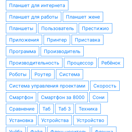
планшет для интернета
планшет для работы
планшет жене
планшеты
пользователь
престижио
приложения
принтер
приставка
программа
производитель
производительность
процессор
ребёнок
роботы
роутер
система
система управления проектами
скорость
смартфон
смартфон за 8000
сони
сравнение
таб
таб 3
техника
установка
устройства
устройство
учёба
файл
флеш-носитель
флэшка