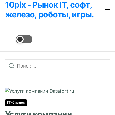
10pix - Рынок IT, софт,
Перейти
к
железо, роботы, игры.
содержимому
IT-бизнес
Услуги компании