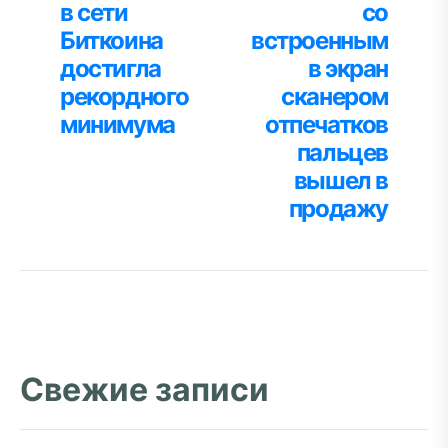
в сети
со
записям
Биткоина
встроенным
достигла
в экран
рекордного
сканером
минимума
отпечатков
пальцев
вышел в
продажу
Свежие записи