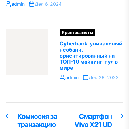
admin
Дек 6, 2024
Криптовалюты
Cyberbank: уникальный
необанк,
ориентированный на
ТОП-10 майнинг-пул в
мире
admin
Дек 29, 2023
Навигация
Комиссия за
Смартфон
Предыдущая
С
запись:
за
транзакцию
Vivo X21 UD
по