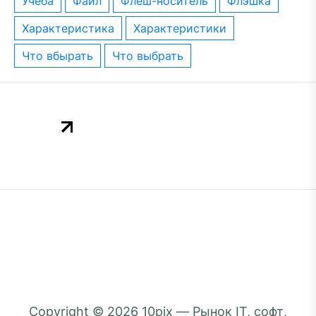
учёба
файл
флеш-носитель
флэшка
характеристика
характеристики
что вбырать
что выбрать
Copyright © 2026
10pix — Рынок IT, софт,