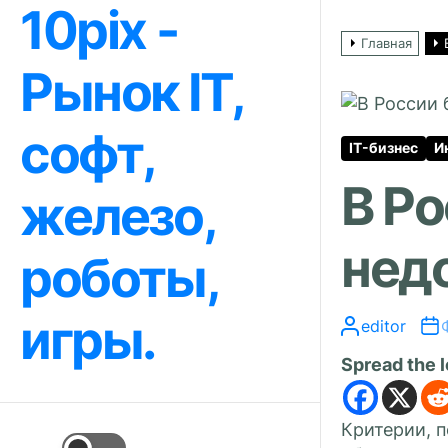
10pix -
Перейти
к
Главная
содержимому
Рынок IT,
софт,
IT-бизнес
И
В Ро
железо,
нед
роботы,
игры.
editor
Spread the 
Критерии, 