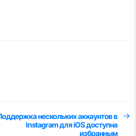
Поддержка нескольких аккаунтов в
С
за
Instagram для iOS доступна
избранным