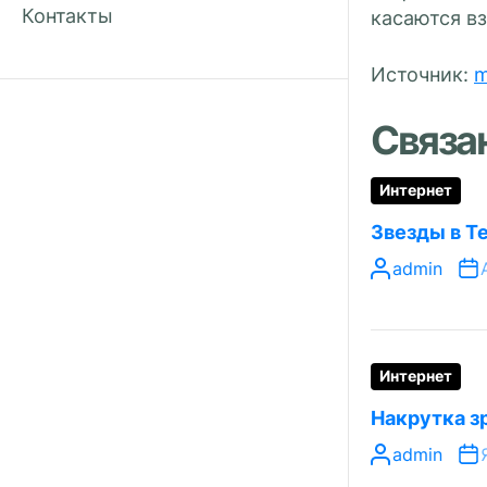
Контакты
касаются в
Источник:
m
Связа
Интернет
Звезды в T
admin
Интернет
Накрутка з
admin