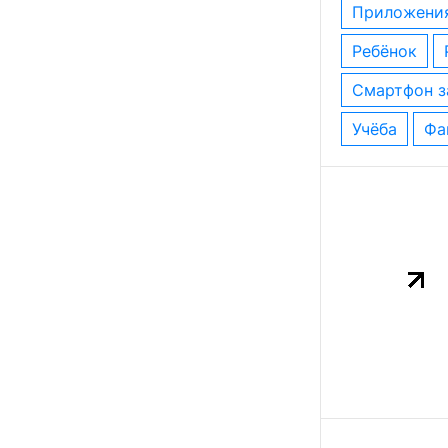
приложени
ребёнок
смартфон 
учёба
ф