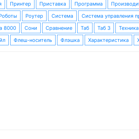
я
принтер
приставка
программа
производи
роботы
роутер
система
система управления 
за 8000
сони
сравнение
таб
таб 3
техника
айл
флеш-носитель
флэшка
характеристика