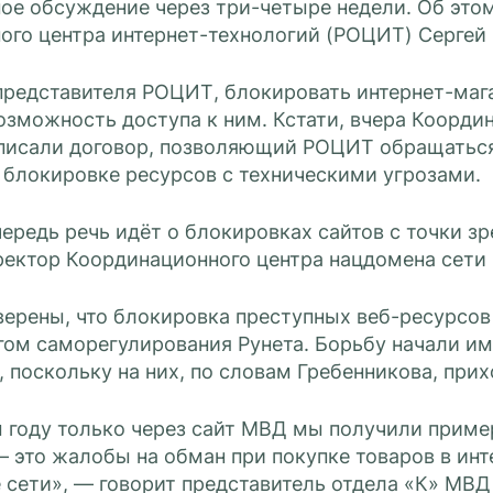
ое обсуждение через три-четыре недели. Об это
ого центра интернет-технологий (РОЦИТ) Сергей 
представителя РОЦИТ, блокировать интернет-маг
озможность доступа к ним. Кстати, вчера Коорди
исали договор, позволяющий РОЦИТ обращаться 
 блокировке ресурсов с техническими угрозами.
ередь речь идёт о блокировках сайтов с точки зр
ректор Координационного центра нацдомена сети 
верены, что блокировка преступных веб-ресурсо
ом саморегулирования Рунета. Борьбу начали им
 поскольку на них, по словам Гребенникова, при
 году только через сайт МВД мы получили пример
 это жалобы на обман при покупке товаров в инт
 сети», — говорит представитель отдела «К» МВ