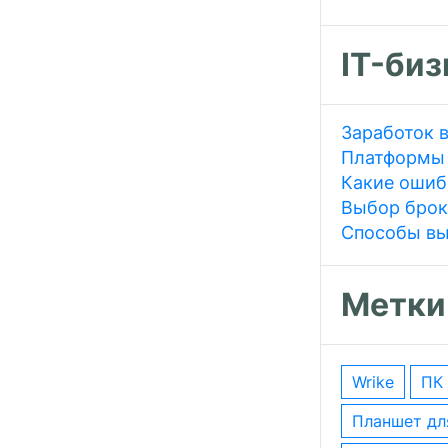
IT-биз
Заработок в
Платформы 
Какие ошиб
Выбор брок
Способы вы
Метки
wrike
ПК
планшет д