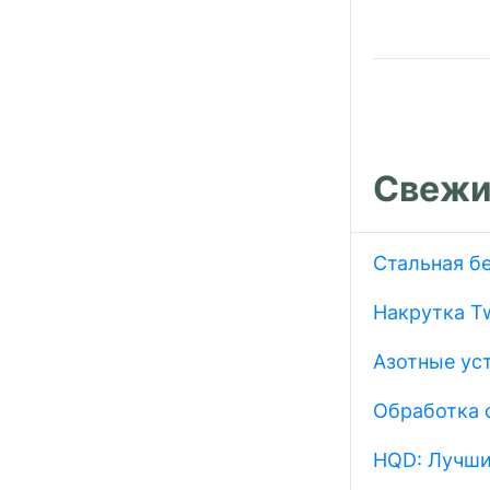
запися
Свежи
Стальная б
Накрутка Tw
Азотные ус
Обработка 
HQD: Лучши