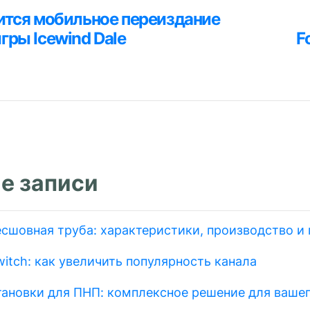
ция
ится мобильное переиздание
я
гры Icewind Dale
F
м
е записи
есшовная труба: характеристики, производство и
itch: как увеличить популярность канала
тановки для ПНП: комплексное решение для вашег