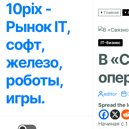
10pix -
Перейти
к
Главная
содержимому
Рынок IT,
софт,
IT-бизнес
В «
железо,
опер
роботы,
игры.
editor
Spread the 
Начиная с 1