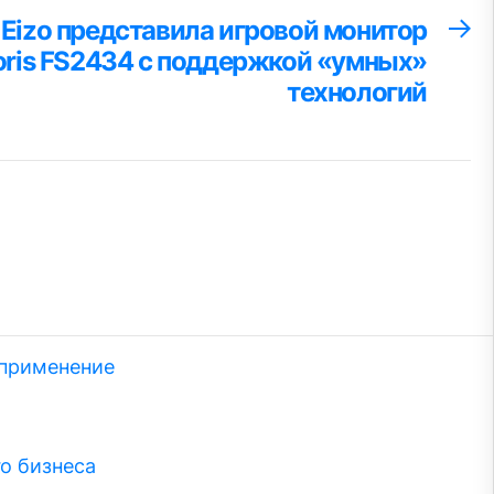
Eizo представила игровой монитор
С
за
oris FS2434 с поддержкой «умных»
технологий
 применение
о бизнеса