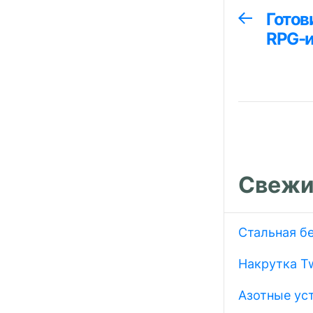
Навига
Готов
Предыдуща
запись:
RPG-и
по
запися
Свежи
Стальная б
Накрутка Tw
Азотные ус