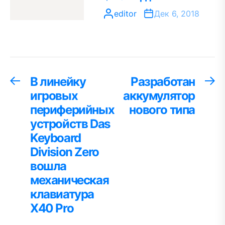
editor
Дек 6, 2018
Навигация
В линейку
Разработан
Предыдущая
С
запись:
за
игровых
аккумулятор
по
периферийных
нового типа
записям
устройств Das
Keyboard
Division Zero
вошла
механическая
клавиатура
X40 Pro