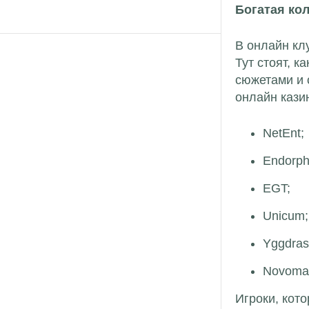
Богатая ко
В онлайн кл
Тут стоят, 
сюжетами и 
онлайн кази
NetEnt;
Endorph
EGT;
Unicum;
Yggdrasi
Novomat
Игроки, кото