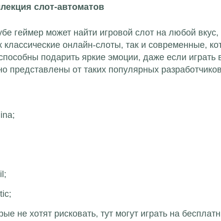
ллекция слот-автомат
ов
убе геймер может найти игровой слот на любой вкус,
как классические онлайн-слоты, так и современные, 
способны подарить яркие эмоции, даже если играть
но представлены от таких популярных разработчиков,
ina;
l;
ic;
рые не хотят рисковать, тут могут играть на беспла