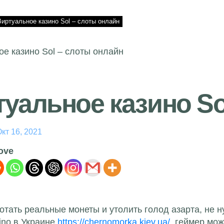
Виртуальное казино Sol – слоты онлайн
уальное казино So
кт 16, 2021
love
отать реальные монеты и утолить голод азарта, не 
ino в Украине
https://chernomorka.kiev.ua/
, геймер мож