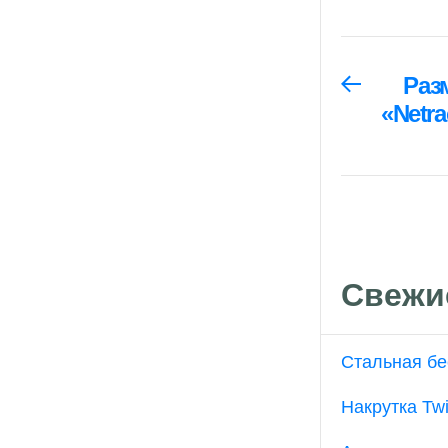
Навига
Разме
Предыдуща
запись:
«Netra
по
запися
Свежи
Стальная бе
Накрутка Twi