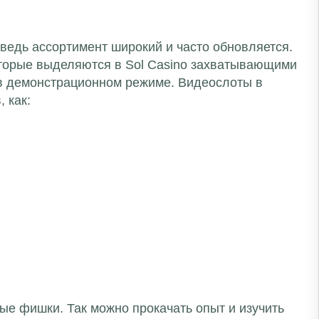
 ведь ассортимент широкий и часто обновляется.
которые выделяются в Sol Casino захватывающими
 в демонстрационном режиме. Видеослоты в
 как:
тные фишки. Так можно прокачать опыт и изучить