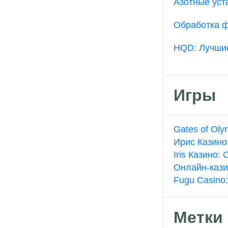
Азотные уст
Обработка ф
HQD: Лучшие
Игры
Gates of Ol
Ирис Казино
Iris Казино:
Онлайн-кази
Fugu Сasino
Метки