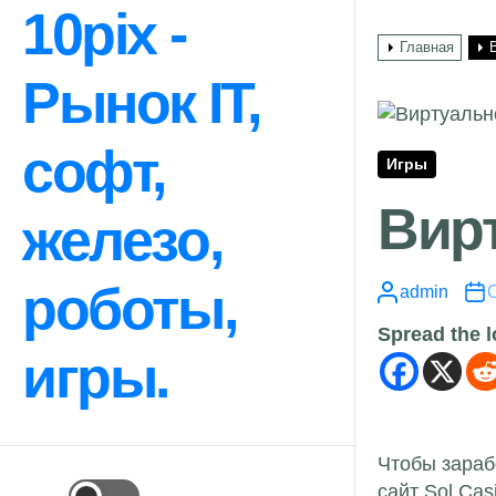
Перейти
10pix -
к
Главная
содержимому
Рынок IT,
софт,
Игры
Вирт
железо,
роботы,
admin
О
Spread the 
игры.
Чтобы зараб
сайт Sol Cas