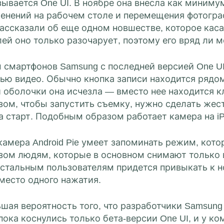
зывается One UI. В ноябре она внесла как миним
менений на рабочем столе и перемещения фотограф
рассказали об еще одном новшестве, которое кас
ей оно только разочарует, поэтому его вряд ли 
 смартфонов Samsung с последней версией One U
ью видео. Обычно кнопка записи находится рядом
и оболочки она исчезла — вместо нее находится 
зом, чтобы запустить съемку, нужно сделать жес
 старт. Подобным образом работает камера на iP
камера Android Pie умеет запоминать режим, кот
зом людям, которые в основном снимают только 
Остальным пользователям придется привыкать к 
место одного нажатия.
шая вероятность того, что разработчики Samsung
ока коснулись только бета-версии One UI, и у к