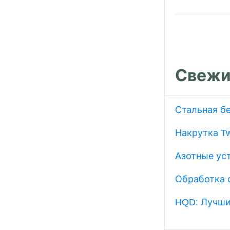
запися
Свежи
Стальная б
Накрутка Tw
Азотные ус
Обработка 
HQD: Лучши