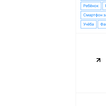
ребёнок
смартфон з
учёба
ф