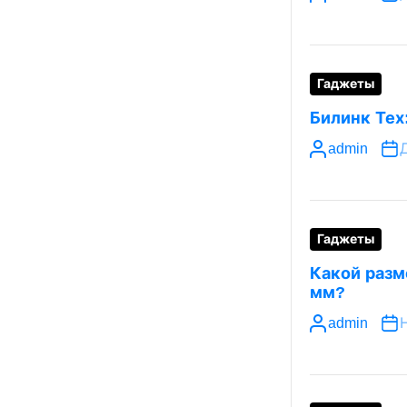
Гаджеты
Билинк Тех
admin
Д
Гаджеты
Какой разм
мм?
admin