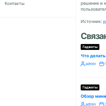
решение и 
Контакты
пользовате
Источник:
p
Связа
Гаджеты
Что делать
admin
Я
Гаджеты
Обзор мини
admin
Д