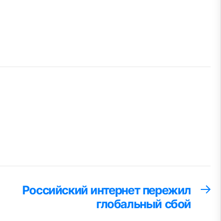
Российский интернет пережил
С
за
глобальный сбой