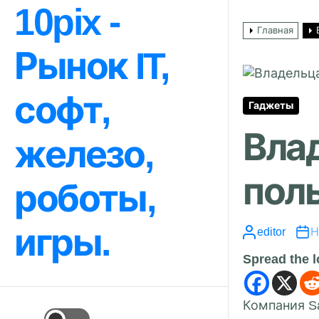
Перейти
10pix -
к
Главная
содержимому
Рынок IT,
софт,
Гаджеты
Вла
железо,
пол
роботы,
игры.
editor
Н
Spread the 
Компания Sa