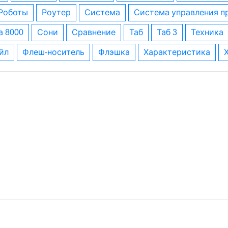
роботы
роутер
система
система управления 
а 8000
сони
сравнение
таб
таб 3
техника
айл
флеш-носитель
флэшка
характеристика