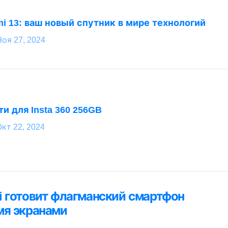
mi 13: ваш новый спутник в мире технологий
Ноя 27, 2024
и для Insta 360 256GB
кт 22, 2024
ция
i готовит флагманский смартфон
я
мя экранами