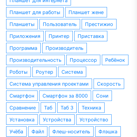
планшет для интернета
планшет для работы
планшет жене
планшеты
пользователь
престижио
приложения
принтер
приставка
программа
производитель
производительность
процессор
ребёнок
роботы
роутер
система
система управления проектами
скорость
смартфон
смартфон за 8000
сони
сравнение
таб
таб 3
техника
установка
устройства
устройство
учёба
файл
флеш-носитель
флэшка