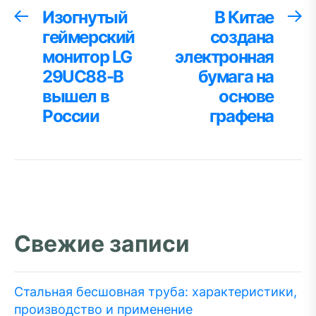
Навигация
Изогнутый
В Китае
Предыдущая
С
запись:
за
геймерский
создана
по
монитор LG
электронная
записям
29UC88-B
бумага на
вышел в
основе
России
графена
Свежие записи
Стальная бесшовная труба: характеристики,
производство и применение