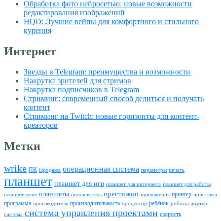
Обработка фото нейросетью: новые возможности
редактирования изображений
HQD: Лучшие вейпы для комфортного и стильного
курения
Интернет
Звезды в Telegram: преимущества и возможности
Накрутка зрителей для стримов
Накрутка подписчиков в Telegram
Стриминг: современный способ делиться и получать
контент
Стриминг на Twitch: новые горизонты для контент-
креаторов
Метки
wrike
операционная система
ПК
Продажа
параметры
печать
планшет
планшет для игр
планшет для интернета
планшет для работы
престижио
планшеты
принтер
планшет жене
пользователь
приложения
приставка
программа
производительность
ребёнок
производитель
процессор
роботы
роутер
система управления проектами
скорость
система