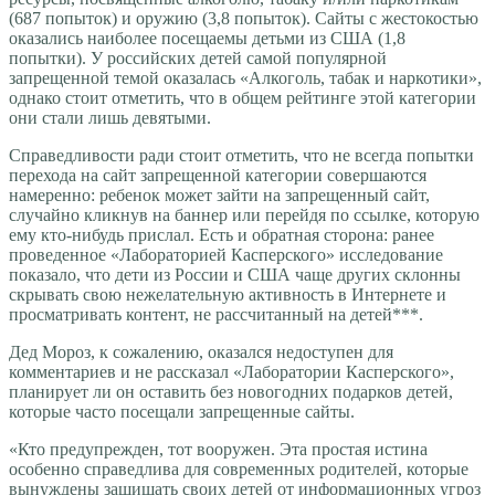
(687 попыток) и оружию (3,8 попыток). Сайты с жестокостью
оказались наиболее посещаемы детьми из США (1,8
попытки). У российских детей самой популярной
запрещенной темой оказалась «Алкоголь, табак и наркотики»,
однако стоит отметить, что в общем рейтинге этой категории
они стали лишь девятыми.
Справедливости ради стоит отметить, что не всегда попытки
перехода на сайт запрещенной категории совершаются
намеренно: ребенок может зайти на запрещенный сайт,
случайно кликнув на баннер или перейдя по ссылке, которую
ему кто-нибудь прислал. Есть и обратная сторона: ранее
проведенное «Лабораторией Касперского» исследование
показало, что дети из России и США чаще других склонны
скрывать свою нежелательную активность в Интернете и
просматривать контент, не рассчитанный на детей***.
Дед Мороз, к сожалению, оказался недоступен для
комментариев и не рассказал «Лаборатории Касперского»,
планирует ли он оставить без новогодних подарков детей,
которые часто посещали запрещенные сайты.
«Кто предупрежден, тот вооружен. Эта простая истина
особенно справедлива для современных родителей, которые
вынуждены защищать своих детей от информационных угроз