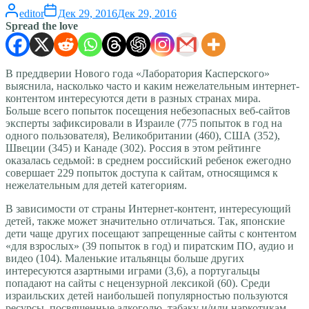
editor
Дек 29, 2016
Дек 29, 2016
Spread the love
В преддверии Нового года «Лаборатория Касперского»
выяснила, насколько часто и каким нежелательным интернет-
контентом интересуются дети в разных странах мира.
Больше всего попыток посещения небезопасных веб-сайтов
эксперты зафиксировали в Израиле (775 попыток в год на
одного пользователя), Великобритании (460), США (352),
Швеции (345) и Канаде (302). Россия в этом рейтинге
оказалась седьмой: в среднем российский ребенок ежегодно
совершает 229 попыток доступа к сайтам, относящимся к
нежелательным для детей категориям.
В зависимости от страны Интернет-контент, интересующий
детей, также может значительно отличаться. Так, японские
дети чаще других посещают запрещенные сайты с контентом
«для взрослых» (39 попыток в год) и пиратским ПО, аудио и
видео (104). Маленькие итальянцы больше других
интересуются азартными играми (3,6), а португальцы
попадают на сайты с нецензурной лексикой (60). Среди
израильских детей наибольшей популярностью пользуются
ресурсы, посвященные алкоголю, табаку и/или наркотикам