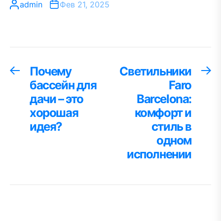
admin
Фев 21, 2025
Навигация
Почему
Светильники
Предыдущая
С
запись:
за
бассейн для
Faro
по
дачи – это
Barcelona:
записям
хорошая
комфорт и
идея?
стиль в
одном
исполнении