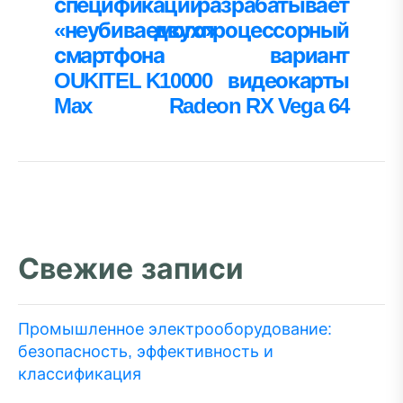
запись:
за
спецификации
разрабатывает
по
«неубиваемого»
двухпроцессорный
записям
смартфона
вариант
OUKITEL K10000
видеокарты
Max
Radeon RX Vega 64
Свежие записи
Промышленное электрооборудование:
безопасность, эффективность и
классификация