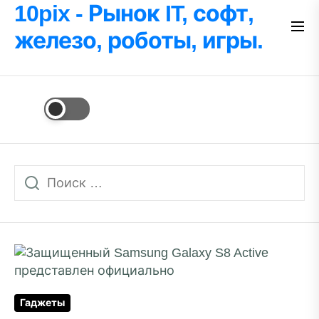
Перейти
10pix - Рынок IT, софт,
к
железо, роботы, игры.
содержимому
Гаджеты