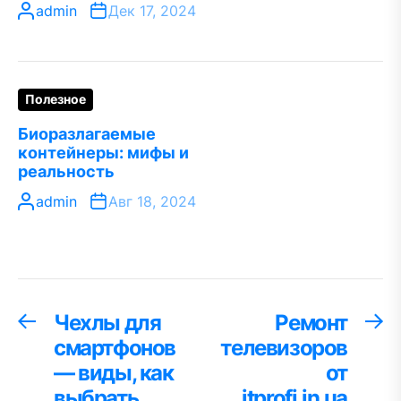
admin
Дек 17, 2024
Полезное
Биоразлагаемые
контейнеры: мифы и
реальность
admin
Авг 18, 2024
Навигация
Чехлы для
Ремонт
Предыдущая
С
запись:
за
смартфонов
телевизоров
по
— виды, как
от
записям
выбрать
itprofi.in.ua