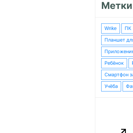
Метки
wrike
ПК
планшет дл
приложени
ребёнок
смартфон з
учёба
ф