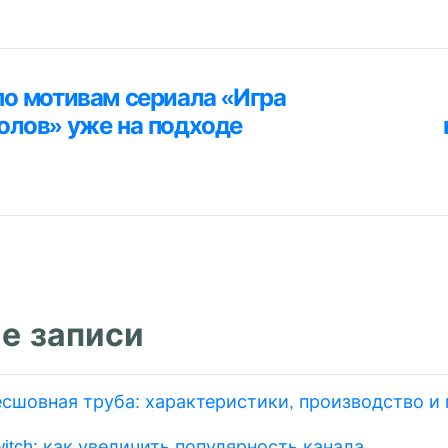
ция
по мотивам сериала «Игра
я
олов» уже на подходе
м
е записи
есшовная труба: характеристики, производство и
itch: как увеличить популярность канала