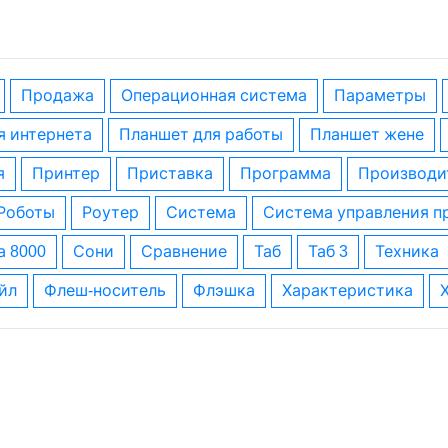
Продажа
операционная система
параметры
я интернета
планшет для работы
планшет жене
я
принтер
приставка
программа
производи
роботы
роутер
система
система управления 
а 8000
сони
сравнение
таб
таб 3
техника
айл
флеш-носитель
флэшка
характеристика