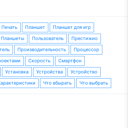
печать
планшет
планшет для игр
планшеты
пользователь
престижио
тель
производительность
процессор
проектами
скорость
смартфон
установка
устройства
устройство
характеристики
что вбырать
что выбрать