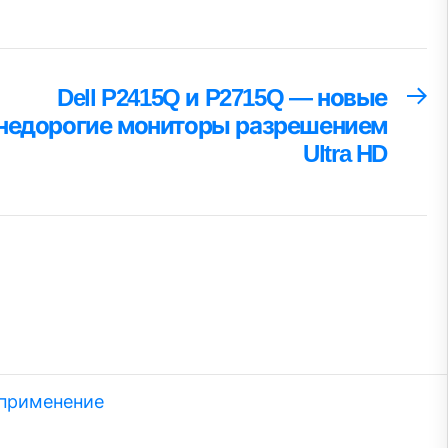
Dell P2415Q и P2715Q — новые
С
за
недорогие мониторы разрешением
Ultra HD
 применение