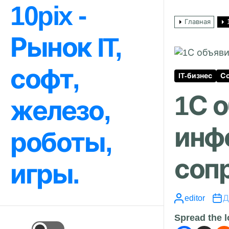
Перейти
10pix -
к
Главная
содержимому
Рынок IT,
софт,
IT-бизнес
С
1С 
железо,
инф
роботы,
соп
игры.
editor
Д
Spread the 