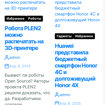
Избранное
Роботы
Робота PLEN2
можно
Гаджеты
Избранное
распечатать на
Huawei
3D-принтере
представила
admin
бюджетный
смартфон Honor
Апр 9, 2015
4C и
Бывают ли роботы
долгоживущий
Open Source? Авторы
Honor 4X
проекта PLEN2
решили доказать, что
admin
да. Разработчики
Апр 9, 2015
создали