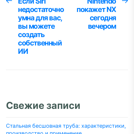
Навигация
Если Siri
Nintendo
Предыдущая
С
запись:
за
недостаточно
покажет NX
по
умна для вас,
сегодня
записям
вы можете
вечером
создать
собственный
ИИ
Свежие записи
Стальная бесшовная труба: характеристики,
производство и применение