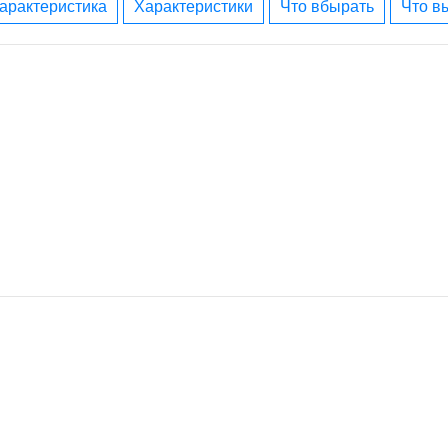
характеристика
характеристики
что вбырать
что 