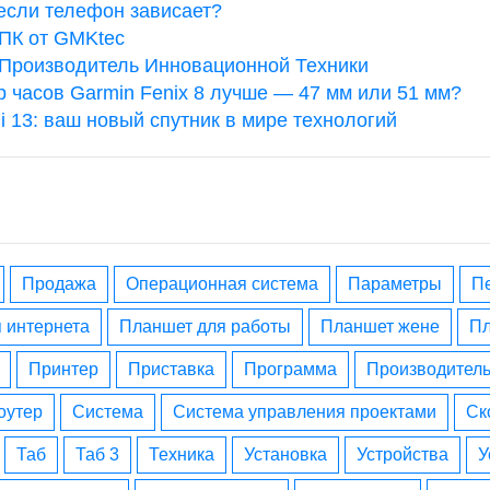
 если телефон зависает?
ПК от GMKtec
 Производитель Инновационной Техники
р часов Garmin Fenix 8 лучше — 47 мм или 51 мм?
i 13: ваш новый спутник в мире технологий
Продажа
операционная система
параметры
я интернета
планшет для работы
планшет жене
принтер
приставка
программа
производител
роутер
система
система управления проектами
с
таб
таб 3
техника
установка
устройства