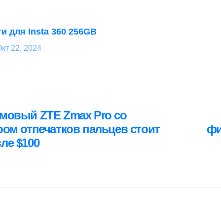
и для Insta 360 256GB
кт 22, 2024
ция
мовый ZTE Zmax Pro со
я
ром отпечатков пальцев стоит
фи
ле $100
м