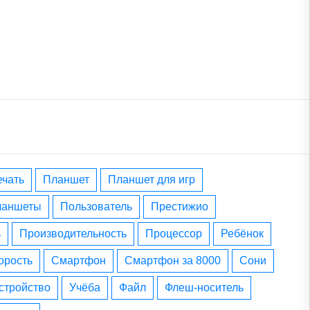
печать
планшет
планшет для игр
планшеты
пользователь
престижио
ь
производительность
процессор
ребёнок
корость
смартфон
смартфон за 8000
сони
устройство
учёба
файл
флеш-носитель