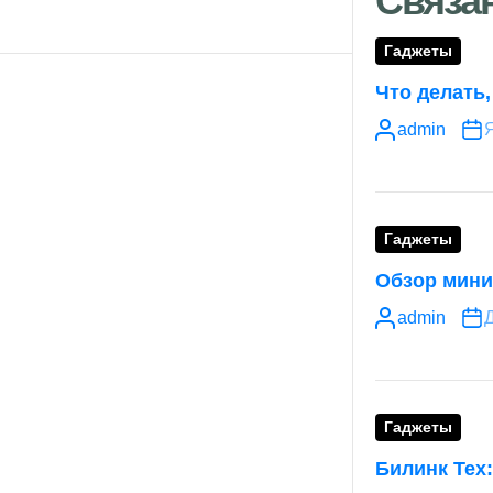
Связа
Гаджеты
Что делать
admin
Я
Гаджеты
Обзор мини
admin
Д
Гаджеты
Билинк Тех