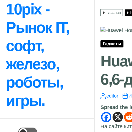
Перейти
10pix -
к
Главная
содержимому
Рынок IT,
софт,
Гаджеты
Huaw
железо,
6,6
роботы,
игры.
editor
И
Spread the 
На сайте ки