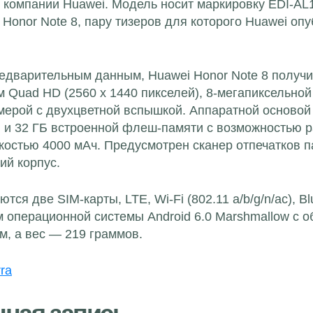
 компании Huawei. Модель носит маркировку EDI-AL1
Honor Note 8, пару тизеров для которого Huawei оп
едварительным данным, Huawei Honor Note 8 получ
 Quad HD (2560 x 1440 пикселей), 8-мегапиксельно
мерой с двухцветной вспышкой. Аппаратной основой 
 и 32 ГБ встроенной флеш-памяти с возможностью р
костью 4000 мАч. Предусмотрен сканер отпечатков п
ий корпус.
ся две SIM-карты, LTE, Wi-Fi (802.11 a/b/g/n/ac), B
 операционной системы Android 6.0 Marshmallow с о
мм, а вес — 219 граммов.
rra