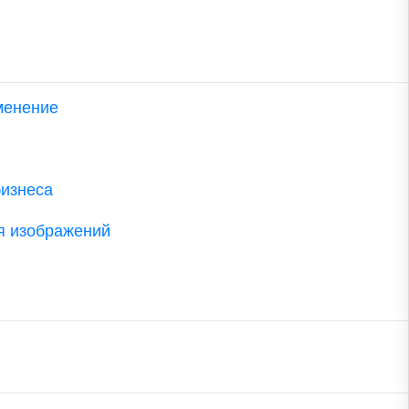
менение
бизнеса
я изображений