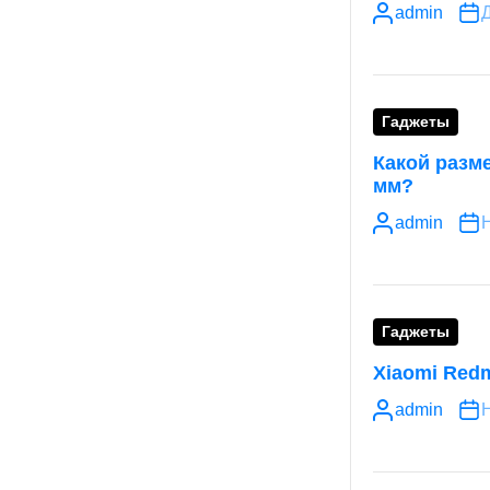
admin
Д
Гаджеты
Какой разме
мм?
admin
Н
Гаджеты
Xiaomi Redm
admin
Н