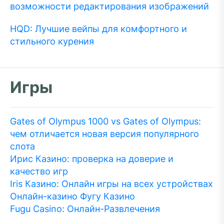
возможности редактирования изображений
HQD: Лучшие вейпы для комфортного и
стильного курения
Игры
Gates of Olympus 1000 vs Gates of Olympus:
чем отличается новая версия популярного
слота
Ирис Казино: проверка на доверие и
качество игр
Iris Казино: Онлайн игры на всех устройствах
Онлайн-казино Фугу Казино
Fugu Сasino: Онлайн-Развлечения