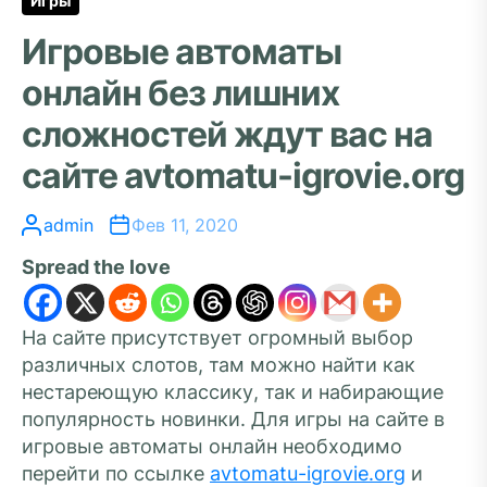
Игры
Игровые автоматы
онлайн без лишних
сложностей ждут вас на
сайте avtomatu-igrovie.org
admin
Фев 11, 2020
Spread the love
На сайте присутствует огромный выбор
различных слотов, там можно найти как
нестареющую классику, так и набирающие
популярность новинки. Для игры на сайте в
игровые автоматы онлайн необходимо
перейти по ссылке
avtomatu-igrovie.org
и