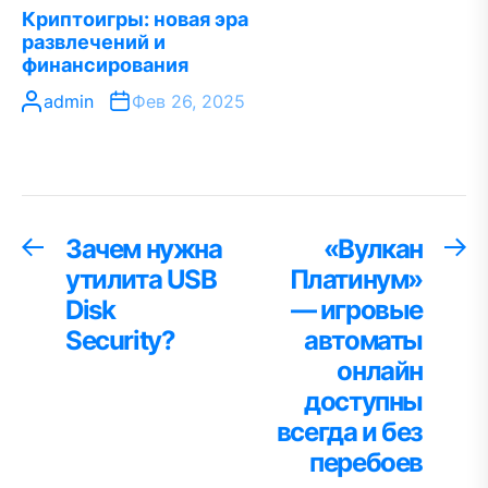
Криптоигры: новая эра
развлечений и
финансирования
admin
Фев 26, 2025
Навигация
Зачем нужна
«Вулкан
Предыдущая
С
запись:
за
утилита USB
Платинум»
по
Disk
— игровые
записям
Security?
автоматы
онлайн
доступны
всегда и без
перебоев