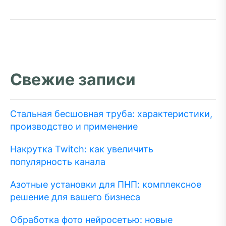
Свежие записи
Стальная бесшовная труба: характеристики,
производство и применение
Накрутка Twitch: как увеличить
популярность канала
Азотные установки для ПНП: комплексное
решение для вашего бизнеса
Обработка фото нейросетью: новые