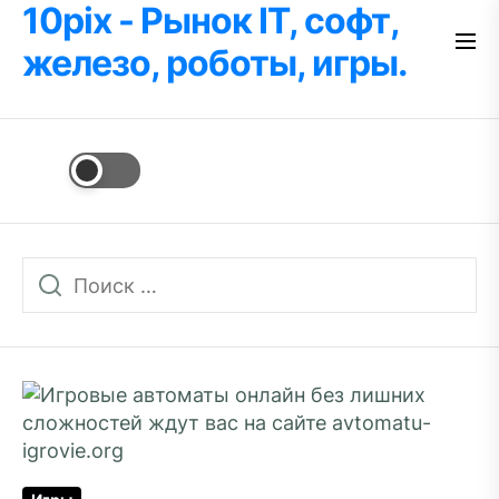
10pix - Рынок IT, софт,
Перейти
к
железо, роботы, игры.
содержимому