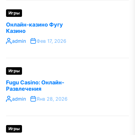
Игры
Онлайн-казино Фугу
Казино
admin
Фев 17, 2026
Игры
Fugu Сasino: Онлайн-
Развлечения
admin
Янв 28, 2026
Игры