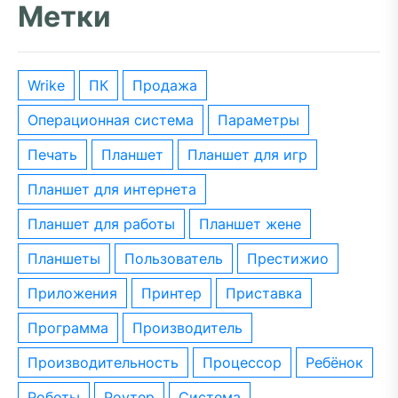
Метки
wrike
ПК
Продажа
операционная система
параметры
печать
планшет
планшет для игр
планшет для интернета
планшет для работы
планшет жене
планшеты
пользователь
престижио
приложения
принтер
приставка
программа
производитель
производительность
процессор
ребёнок
роботы
роутер
система