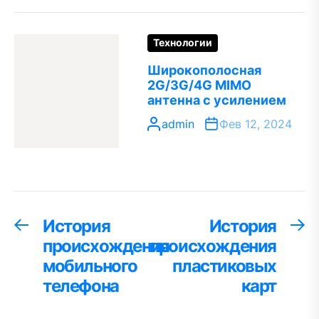
Технологии
Широкополосная
2G/3G/4G MIMO
антенна с усилением
admin
Фев 12, 2024
Навигация
История
История
Предыдущая
С
запись:
за
происхождения
происхождения
по
мобильного
пластиковых
записям
телефона
карт