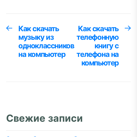
Навигация
Как скачать
Как скачать
Предыдущая
С
запись:
за
музыку из
телефонную
по
одноклассников
книгу с
записям
на компьютер
телефона на
компьютер
Свежие записи