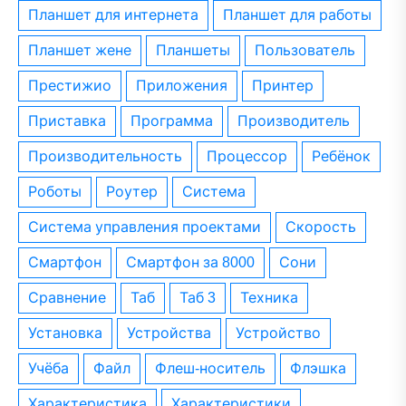
планшет для интернета
планшет для работы
планшет жене
планшеты
пользователь
престижио
приложения
принтер
приставка
программа
производитель
производительность
процессор
ребёнок
роботы
роутер
система
система управления проектами
скорость
смартфон
смартфон за 8000
сони
сравнение
таб
таб 3
техника
установка
устройства
устройство
учёба
файл
флеш-носитель
флэшка
характеристика
характеристики