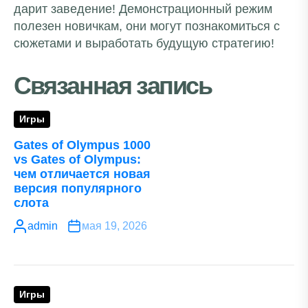
дарит заведение! Демонстрационный режим
полезен новичкам, они могут познакомиться с
сюжетами и выработать будущую стратегию!
Связанная запись
Игры
Gates of Olympus 1000
vs Gates of Olympus:
чем отличается новая
версия популярного
слота
admin
мая 19, 2026
Игры