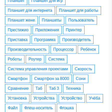
планшет
планшет для игр
планшет для интернета
планшет для работы
планшет жене
планшеты
пользователь
престижио
приложения
принтер
приставка
программа
производитель
производительность
процессор
ребёнок
роботы
роутер
система
система управления проектами
скорость
смартфон
смартфон за 8000
сони
сравнение
таб
таб 3
техника
установка
устройства
устройство
учёба
файл
флеш-носитель
флэшка