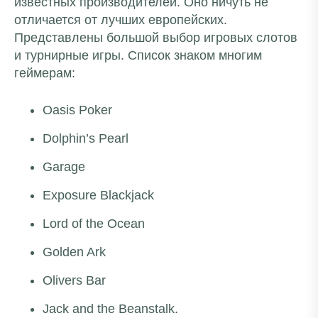
известных производителей. Оно ничуть не
отличается от лучших европейских.
Представлены большой выбор игровых слотов
и турнирные игры. Список знаком многим
геймерам:
Oasis Poker
Dolphin’s Pearl
Garage
Exposure Blackjack
Lord of the Ocean
Golden Ark
Olivers Bar
Jack and the Beanstalk.