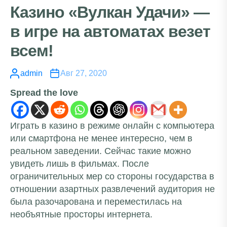
Казино «Вулкан Удачи» —
в игре на автоматах везет
всем!
admin
Авг 27, 2020
Spread the love
Играть в казино в режиме онлайн с компьютера
или смартфона не менее интересно, чем в
реальном заведении. Сейчас такие можно
увидеть лишь в фильмах. После
ограничительных мер со стороны государства в
отношении азартных развлечений аудитория не
была разочарована и переместилась на
необъятные просторы интернета.