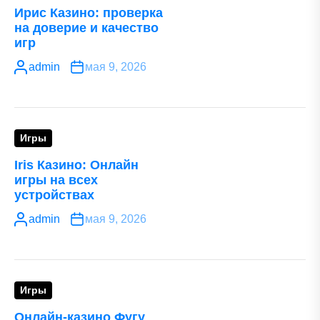
Ирис Казино: проверка
на доверие и качество
игр
admin
мая 9, 2026
Игры
Iris Казино: Онлайн
игры на всех
устройствах
admin
мая 9, 2026
Игры
Онлайн-казино Фугу